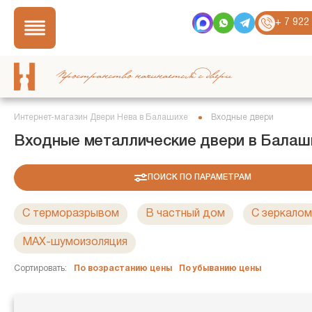
+ 7 922
Пространство начинается с двери
Интернет-магазин Двери Нева в Балашихе
Входные двери
Входные металлические двери в Балаш
ПОИСК ПО ПАРАМЕТРАМ
С терморазрывом
В частный дом
C зеркалом
MAX-шумоизоляция
Сортировать:
По возрастанию цены
По убыванию цены